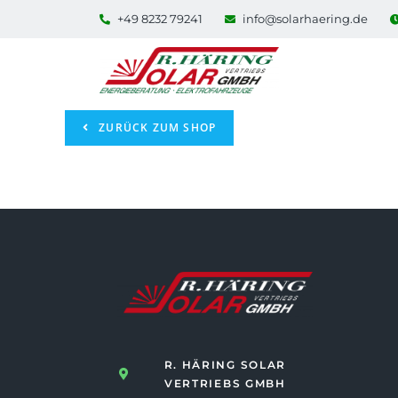
+49 8232 79241
info@solarhaering.de
DEIN WARENKORB IST GEGENWÄRTIG LEER.
ZURÜCK ZUM SHOP
R. HÄRING SOLAR
VERTRIEBS GMBH